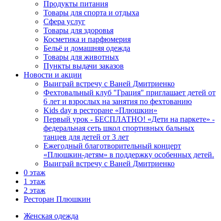
Продукты питания
Товары для спорта и отдыха
Сфера услуг
Товары для здоровья
Косметика и парфюмерия
Бельё и домашняя одежда
Товары для животных
Пункты выдачи заказов
Новости и акции
Выиграй встречу с Ваней Дмитриенко
Фехтовальный клуб "Грация" приглашает детей от
6 лет и взрослых на занятия по фехтованию
Kids day в ресторане «Плюшкин»
Первый урок - БЕСПЛАТНО! «Дети на паркете» -
федеральная сеть школ спортивных бальных
танцев для детей от 3 лет
Ежегодный благотворительный концерт
«Плюшкин-детям» в поддержку особенных детей.
Выиграй встречу с Ваней Дмитриенко
0 этаж
1 этаж
2 этаж
Ресторан Плюшкин
Женская одежда