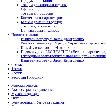
Продукты питания
Товары для спорта и отдыха
Сфера услуг
Товары для здоровья
Косметика и парфюмерия
Бельё и домашняя одежда
Товары для животных
Пункты выдачи заказов
Новости и акции
Выиграй встречу с Ваней Дмитриенко
Фехтовальный клуб "Грация" приглашает детей от 6
Kids day в ресторане «Плюшкин»
Первый урок - БЕСПЛАТНО! «Дети на паркете» - фе
Ежегодный благотворительный концерт «Плюшкин-
Выиграй встречу с Ваней Дмитриенко
0 этаж
1 этаж
2 этаж
Ресторан Плюшкин
Женская одежда
Аксессуары и украшения
Мужская одежда
Обувь
Электроника и бытовая техника